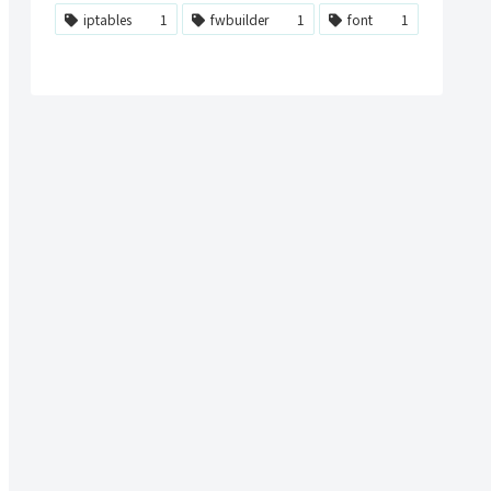
iptables
1
fwbuilder
1
font
1