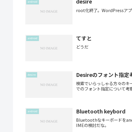
desire
android
root化終了。WordPress
てすと
android
どうだ
Desireのフォント指定
desire
検索でいらっしゃる方々のキ
でのフォント指定について考
Bluetooth keybord
android
Bluetoothなキーボードを
IMEの検討だな。