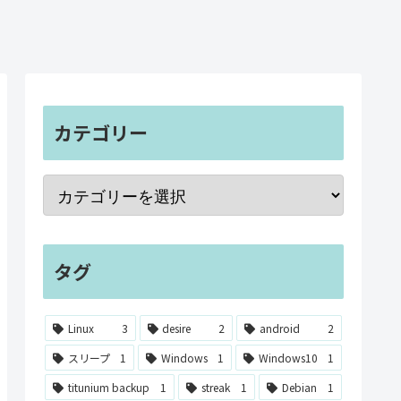
カテゴリー
タグ
Linux
3
desire
2
android
2
スリープ
1
Windows
1
Windows10
1
titunium backup
1
streak
1
Debian
1