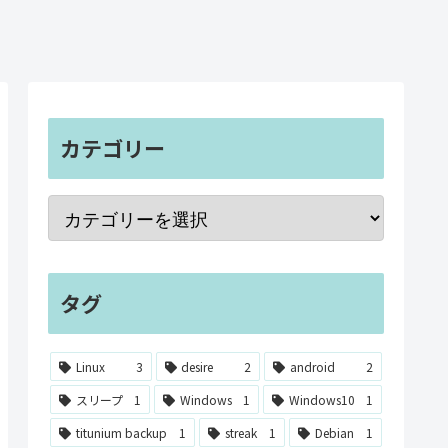
カテゴリー
タグ
Linux
3
desire
2
android
2
スリープ
1
Windows
1
Windows10
1
titunium backup
1
streak
1
Debian
1