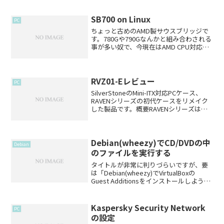
SB700 on Linux
PC
ちょっと古めのAMD製サウスブリッジで
す。780Gや790Gなんかと組み合わされる
事が多い奴で、今現在はAMD CPU対応の
M/Bのデファクトスタンダード的な組み
合わせ。で、お家鯖に届いたPCのM/Bは
780G+SB700(元ASUSのAP...
RVZ01-Eレビュー
PC
SilverStoneのMini-ITX対応PCケース、
RAVENシリーズの初代ケースをリメイク
した製品です。概要RAVENシリーズは
Mini-ITXでフルサイズのグラフィックボー
ドを載せようと思ったときに、キューブ
型やタワーを除外するとほ...
Debian(wheezy)でCD/DVDの中
Debian
のファイルを実行する
タイトルが非常に判りづらいですが、要
は「Debian(wheezy)でVirtualBoxの
Guest Additionsをインストールしようと
したら、VBoxLinuxAdditions.runが実行で
きねーよ」と言うことです。セキュリテ...
Kaspersky Security Network
PC
の設定