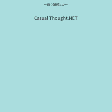
～日々雑感とか～
Casual Thought.NET