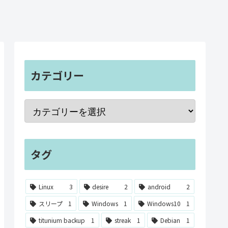
カテゴリー
タグ
Linux
3
desire
2
android
2
スリープ
1
Windows
1
Windows10
1
titunium backup
1
streak
1
Debian
1