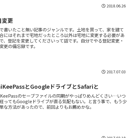
2018.06.26
目変更
で書いたこと無い記事のジャンルです。土地を買って、家を建て
合にはそれまで宅地だったところ以外は宅地に変更する必要があ
で、登記を変更してくださいって話です。自分でやる登記変更・
変更の備忘録です。
2017.07.03
niKeePassとGoogleドライブとSafariと
niKeePassのセーブファイルの同期がやっぱりめんどくさい…いつ
経ってもGoogleドライブが直る気配もない。と言う事で、もう少
単な方法があったので、前回よりもお薦めかな。
2017.03.18