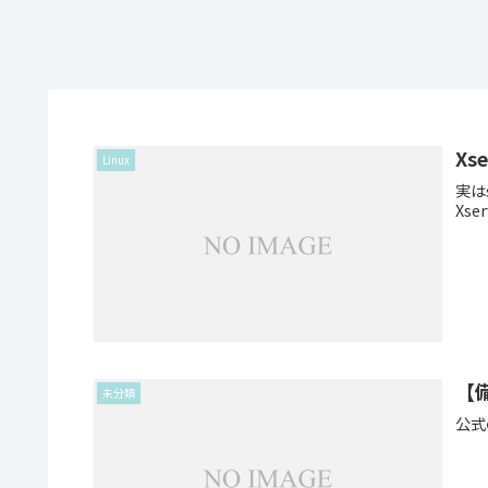
Xs
Linux
実は
Xs
【備
未分類
公式