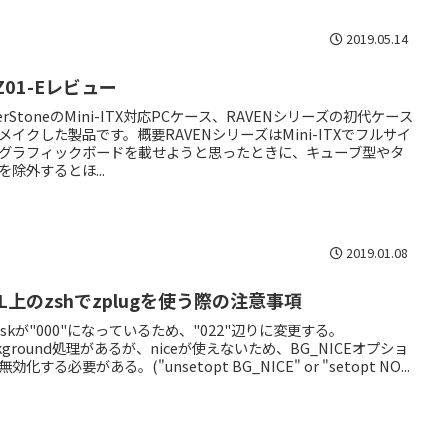
2019.05.14
Z01-Eレビュー
lverStoneのMini-ITX対応PCケース、RAVENシリーズの初代ケース
メイクした製品です。概要RAVENシリーズはMini-ITXでフルサイ
グラフィックボードを載せようと思ったときに、キューブ型やタ
を除外するとほ...
2019.01.08
L上のzshでzplugを使う際の注意事項
askが"000"になっているため、"022"辺りに変更する。
ckground処理があるが、niceが使えないため、BG_NICEオプショ
効化する必要がある。("unsetopt BG_NICE" or "setopt NO...