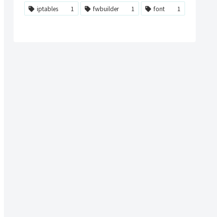
iptables
1
fwbuilder
1
font
1