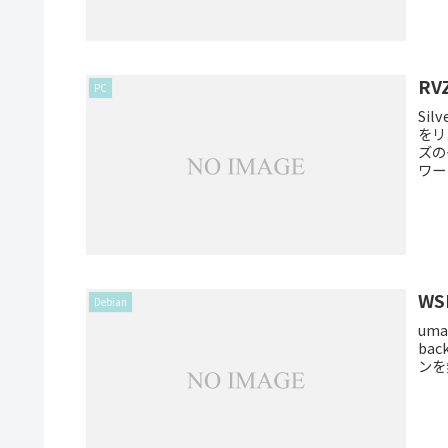
RV
PC
Si
をリ
ズの
ワー
WS
Debian
um
ba
ンを無