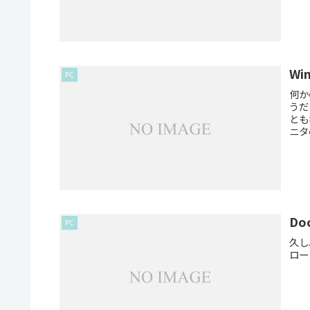
W
PC
何か
うだ
とも
ニタ
Do
PC
久し
ロー