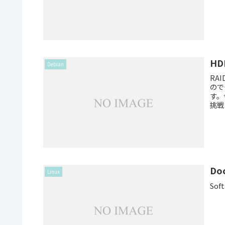
H
Debian
RA
ので
す。
挑戦
Do
Linux
So