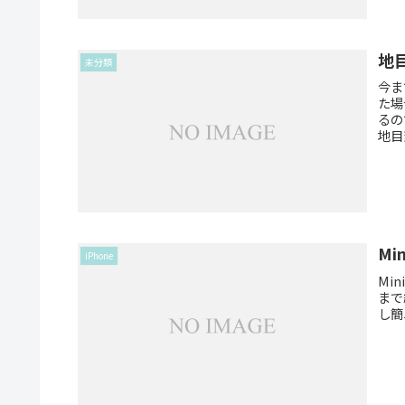
地
未分類
今ま
た場
るの
地目
Mi
iPhone
Mi
まで
し簡