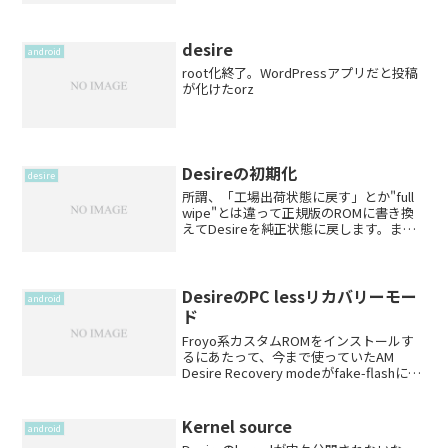
せんでした。rootなのに何故と思いまし
たが、そーいやroot化の...
desire
android
root化終了。WordPressアプリだと投稿
が化けたorz
Desireの初期化
desire
所謂、「工場出荷状態に戻す」とか"full
wipe"とは違って正規版のROMに書き換
えてDesireを純正状態に戻します。まず
は、RUU(Recovery Update Utilityの略)を
入手します。おなじみのXDAに公式ROM
一覧ス...
DesireのPC lessリカバリーモー
android
ド
Froyo系カスタムROMをインストールす
るにあたって、今まで使っていたAM
Desire Recovery modeがfake-flashに変
わってたので、備忘録。fake-flash自体
は、AM Desire Recoveryと同じとこ...
Kernel source
android