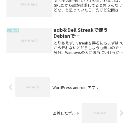
Desireのkernelが中々公開されないな、
GPLだから誰か請求してると思うんだけ
どな、と思っていたら、先ほど公開され
ていたlegendのソースコードと統一化し
ているとの事。
adbをDell Streakで使う
android
Debianで…
とりあえず、Streakを弄るにもまずはPC
から弄れないとどうしようも無いので…
多分、Windowsの人は適当にいけるかも
知れないし、ここで触れるplatform-
toolsをインストールしないとうまく行か
ないかも知れない。（特に昔から使っ...
WordPress android アプリ
固着したボルト