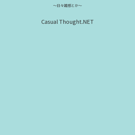
～日々雑感とか～
Casual Thought.NET