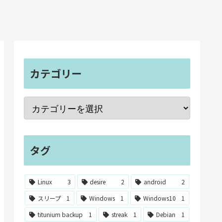
カテゴリー
タグ
Linux
3
desire
2
android
2
スリープ
1
Windows
1
Windows10
1
titunium backup
1
streak
1
Debian
1