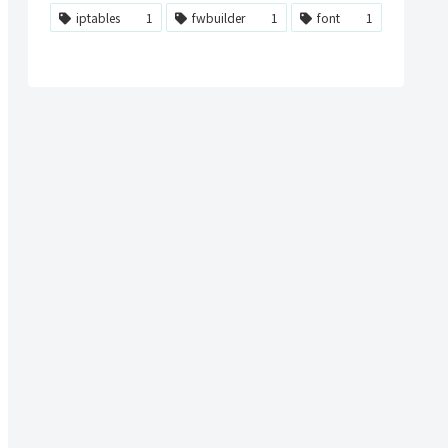
iptables
1
fwbuilder
1
font
1