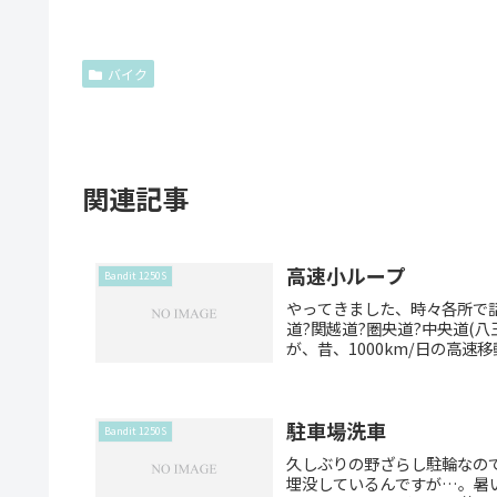
バイク
関連記事
高速小ループ
Bandit 1250S
やってきました、時々各所で話
道?関越道?圏央道?中央道(
が、昔、1000km/日の高速移
駐車場洗車
Bandit 1250S
久しぶりの野ざらし駐輪なの
埋没しているんですが…。暑